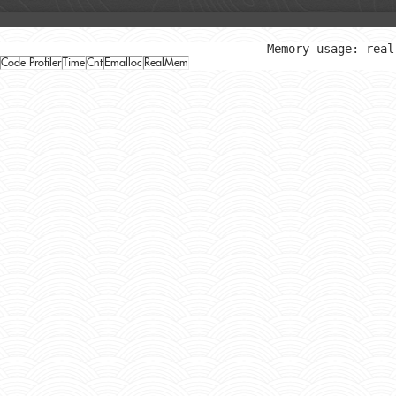
Memory usage: real
Code Profiler
Time
Cnt
Emalloc
RealMem