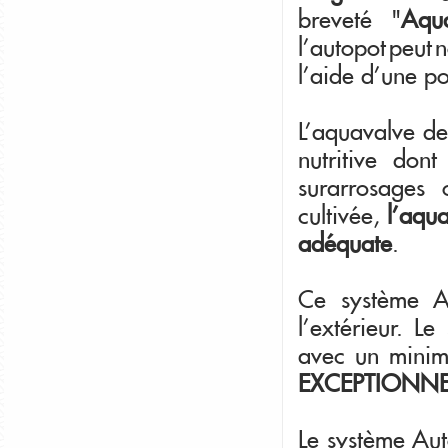
breveté "
Aqu
l'autopot peut 
l'aide d'une po
L'aquavalve de 
nutritive don
surarrosages 
cultivée,
l'aqua
adéquate
.
Ce système Au
l'extérieur. L
avec un minim
EXCEPTIONNEL
Le système Auto