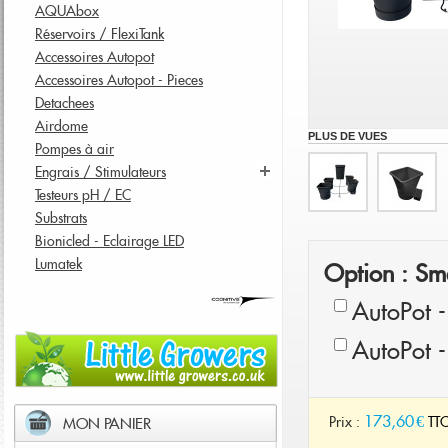
AQUAbox
Réservoirs / FlexiTank
Accessoires Autopot
Accessoires Autopot - Pieces
Detachees
Airdome
PLUS DE VUES
Pompes à air
Engrais / Stimulateurs
Testeurs pH / EC
Substrats
Bionicled - Eclairage LED
Lumatek
Option : Sm
AutoPot -
AutoPot 
173,60 €
Prix :
TT
MON PANIER