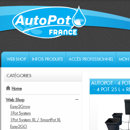
WEB SHOP
INFOS PRODUITS
ACCÈS PROFESSIONNEL
MON 
CATÉGORIES
AUTOPOT - 4 POT
Home
- 4 POT 25 L + 
Web Shop
Easy2Grow
1Pot System
1Pot System XL / SmartPot XL
Easy2GO