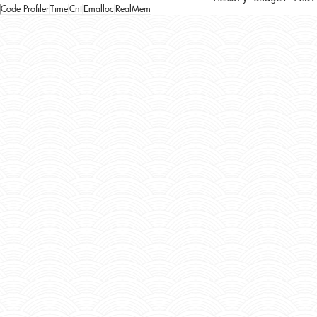
Code Profiler
Time
Cnt
Emalloc
RealMem