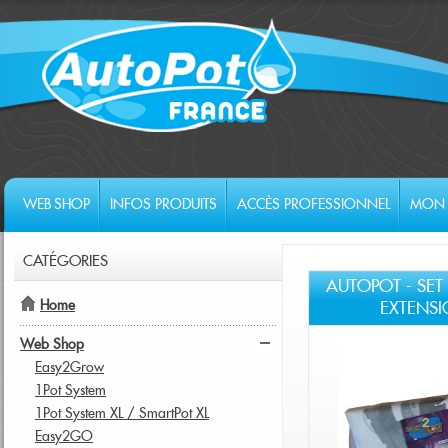
WEB SHOP
INFOS PRODUITS
ACCÈS PROFESSIONNEL
MON 
CATÉGORIES
AUTOPOT - SE
Home
EXTENSI
Web Shop
Easy2Grow
1Pot System
1Pot System XL / SmartPot XL
Easy2GO