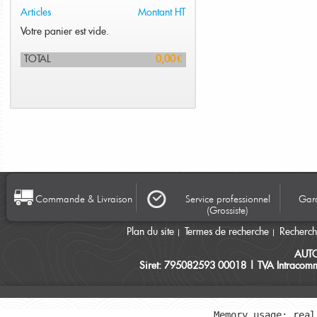
Articles
Montant HT
Votre panier est vide.
TOTAL
0,00 €
Commande & Livraison
Service professionnel
Gara
(Grossiste)
Plan du site
Termes de recherche
Recherc
AUT
Siret: 795082593 00018 | TVA Intracomm
Memory usage: real