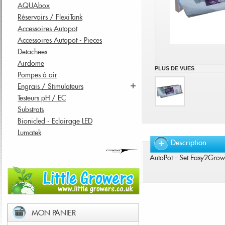
AQUAbox
Réservoirs / FlexiTank
Accessoires Autopot
Accessoires Autopot - Pieces
Detachees
Airdome
PLUS DE VUES
Pompes à air
Engrais / Stimulateurs
Testeurs pH / EC
Substrats
Bionicled - Eclairage LED
Lumatek
Description
AutoPot - Set Easy2Gro
MON PANIER