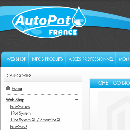
WEB SHOP
INFOS PRODUITS
ACCÈS PROFESSIONNEL
MON 
CATÉGORIES
GHE - GO BIO
Home
Web Shop
Easy2Grow
1Pot System
1Pot System XL / SmartPot XL
Easy2GO