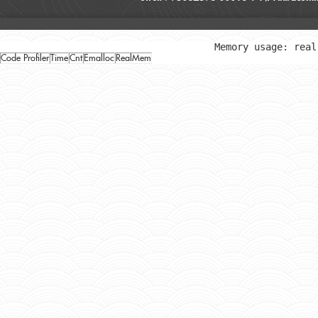
Memory usage: real
Code Profiler
Time
Cnt
Emalloc
RealMem