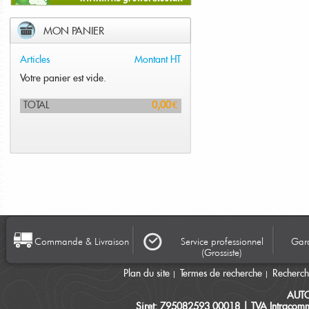
MON PANIER
Articles
Montant HT
Votre panier est vide.
TOTAL
0,00 €
Commande & Livraison
Service professionnel
Gara
(Grossiste)
Plan du site
Termes de recherche
Recherc
AUT
Siret: 795082593 00018 | TVA Intracomm