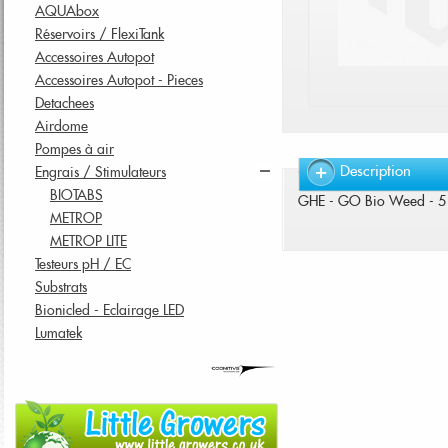
AQUAbox
Réservoirs / FlexiTank
Accessoires Autopot
Accessoires Autopot - Pieces
Detachees
Airdome
Pompes à air
Description
Engrais / Stimulateurs
BIOTABS
GHE - GO Bio Weed - 5
METROP
METROP LITE
Testeurs pH / EC
Substrats
Bionicled - Eclairage LED
Lumatek