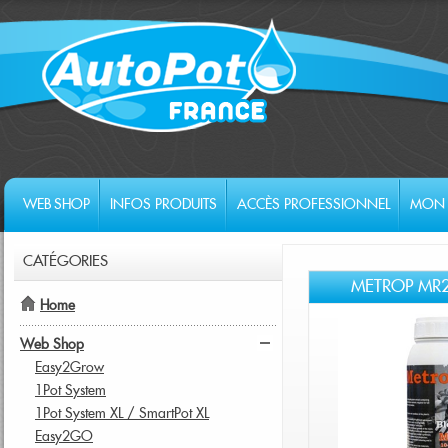
WEB SHOP
INFOS PRODUITS
ACCÈS PROFESSIONNEL
MON 
CATÉGORIES
METROP MR2
Home
Web Shop
Easy2Grow
1Pot System
1Pot System XL / SmartPot XL
Easy2GO