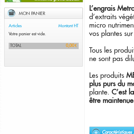
L'engrais Metr
MON PANIER
d'extraits végé
micro nutriment
Articles
Montant HT
vos plantes sur
Votre panier est vide.
TOTAL
0,00 €
Tous les produ
ne sont pas dil
Les produits
ME
plus purs du m
plante.
C’est l
être maintenue 
Caractéristiques 