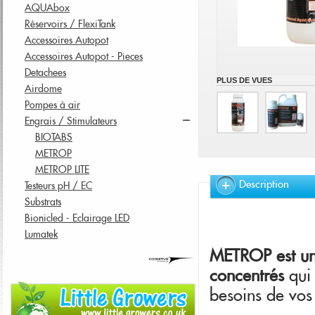
AQUAbox
Réservoirs / FlexiTank
Accessoires Autopot
Accessoires Autopot - Pieces
Detachees
PLUS DE VUES
Airdome
Pompes à air
Engrais / Stimulateurs
BIOTABS
METROP
METROP LITE
Description
Testeurs pH / EC
Substrats
Bionicled - Eclairage LED
Lumatek
METROP est une
concentrés
qui 
besoins de vos 