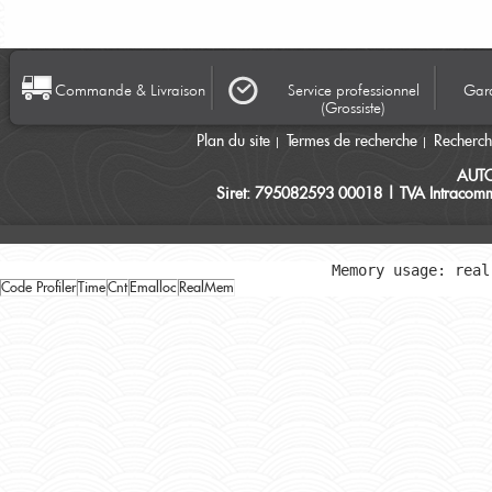
Commande & Livraison
Service professionnel
Gara
(Grossiste)
Plan du site
Termes de recherche
Recherc
AUT
Siret: 795082593 00018 | TVA Intracomm
Memory usage: real
Code Profiler
Time
Cnt
Emalloc
RealMem