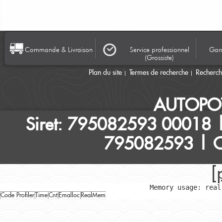
Commande & Livraison
Service professionnel
Gara
(Grossiste)
Plan du site
Termes de recherche
Recherc
AUTOPO
Siret: 795082593 00018 |
795082593 | Ca
[
Memory usage: real
Code Profiler
Time
Cnt
Emalloc
RealMem