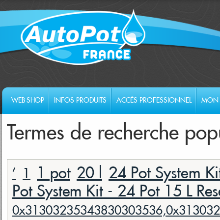
WEB SHOP
INFOS PRODUITS
ACCÈS PROFESSIONNEL
MON 
Termes de recherche pop
20 l
24 Pot System Ki
1 pot
'
1
Pot System Kit - 24 Pot 15 L Res
0x31303235343830303536,0x313032