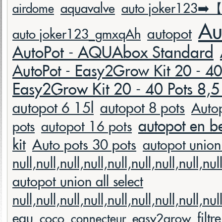
aquavalve
auto joker123➡️
airdome
Au
autopot
auto joker123_gmxqAh
AutoPot - AQUAbox Standard
AutoPot - Easy2Grow Kit 20 - 40 
Easy2Grow Kit 20 - 40 Pots 8,5 
autopot 6 15l
autopot 8 pots
Auto
autopot en b
pots
autopot 16 pots
kit
Auto pots 30 pots
autopot union 
null,null,null,null,null,null,null,null,nul
autopot union all select
null,null,null,null,null,null,null,null,null
eau
filtre
coco
easy2grow
connecteur