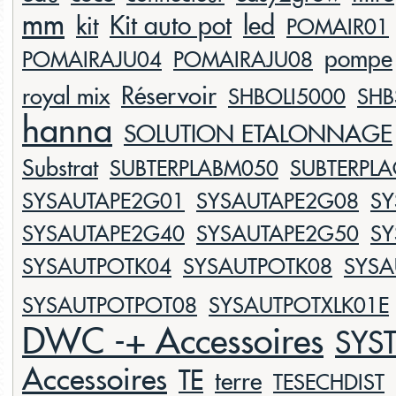
mm
Kit auto pot
led
kit
POMAIR01
pompe
POMAIRAJU04
POMAIRAJU08
Réservoir
royal mix
SHBOLI5000
SHB
hanna
SOLUTION ETALONNAGE
Substrat
SUBTERPLABM050
SUBTERPL
SYSAUTAPE2G01
SYSAUTAPE2G08
SY
SYSAUTAPE2G40
SYSAUTAPE2G50
SY
SYSAUTPOTK04
SYSAUTPOTK08
SYSA
SYSAUTPOTPOT08
SYSAUTPOTXLK01E
DWC -+ Accessoires
SYS
Accessoires
TE
terre
TESECHDIST