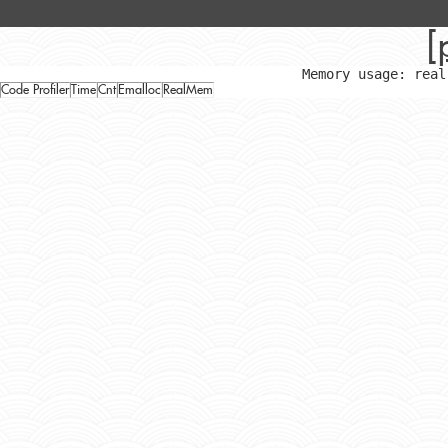
[
Memory usage: real
Code Profiler
Time
Cnt
Emalloc
RealMem