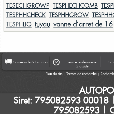
TESECHGROWP
TESPHECHCOMB
TES
TESPHHCHECK
TESPHHGROW
TESPH
vanne d'arret de 16
tuyau
TESPHLIQ
Commande & Livraison
Service professionnel
Gara
(Grossiste)
Plan du site
Termes de recherche
Recherc
AUTOPO
Siret: 795082593 00018 |
795082593 | Ca