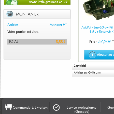
MON PANIER
Articles
Montant HT
AutoPot - Easy2Grow Kit 1
Votre panier est vide.
8,5 L + Reservoir 4
57,20 €
TOTAL
0,00 €
Prix :
T
Ajouter au 
2 article(s)
Afficher en:
Grille
Liste
Commande & Livraison
Service professionnel
Gara
(Grossiste)