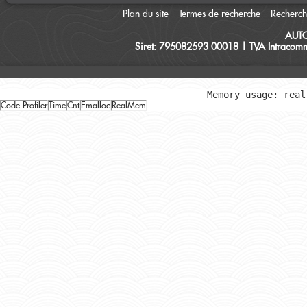
Plan du site
Termes de recherche
Recherc
AUT
Siret: 795082593 00018 | TVA Intracomm
Memory usage: real
Code Profiler
Time
Cnt
Emalloc
RealMem