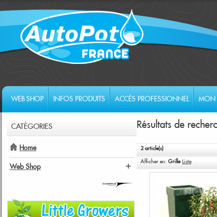
WEB SHOP
INFOS PRODUITS
ACCÈS PROFESSIONNEL
MON 
Résultats de rech
CATÉGORIES
Home
2 article(s)
Afficher en:
Grille
Liste
Web Shop