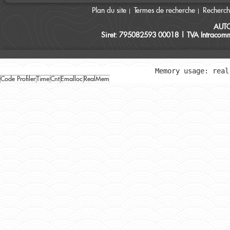
Plan du site
Termes de recherche
Recherc
AUT
Siret: 795082593 00018 | TVA Intracomm
Memory usage: real
Code Profiler
Time
Cnt
Emalloc
RealMem