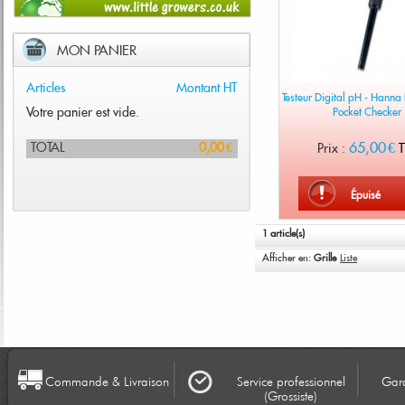
MON PANIER
Articles
Montant HT
Testeur Digital pH - Hann
Votre panier est vide.
Pocket Checker
65,00 €
TOTAL
0,00 €
Prix :
T
Épuisé
1 article(s)
Afficher en:
Grille
Liste
Commande & Livraison
Service professionnel
Gara
(Grossiste)