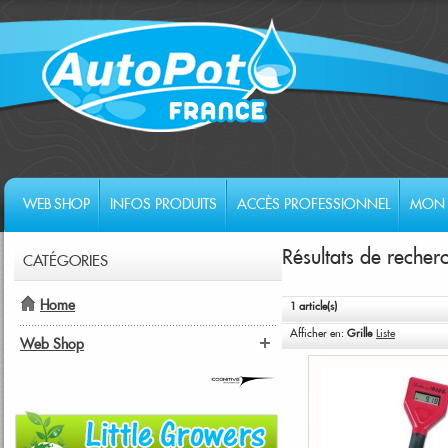
WEB SHOP
INFOS PRODUITS
ACCÈS PROFESSIONNEL
MON 
Résultats de rech
CATÉGORIES
Home
1 article(s)
Afficher en:
Grille
Liste
Web Shop