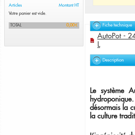
Articles
Montant HT
Votre panier est vide.
Fiche technique
TOTAL
0,00 €
AutoPot - 24
L
Description
Le système Au
hydroponique. 
désormais la c
la culture tradi