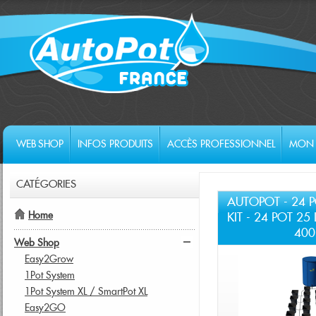
WEB SHOP
INFOS PRODUITS
ACCÈS PROFESSIONNEL
MON 
CATÉGORIES
AUTOPOT - 24 P
Home
KIT - 24 POT 25
400
Web Shop
Easy2Grow
1Pot System
1Pot System XL / SmartPot XL
Easy2GO