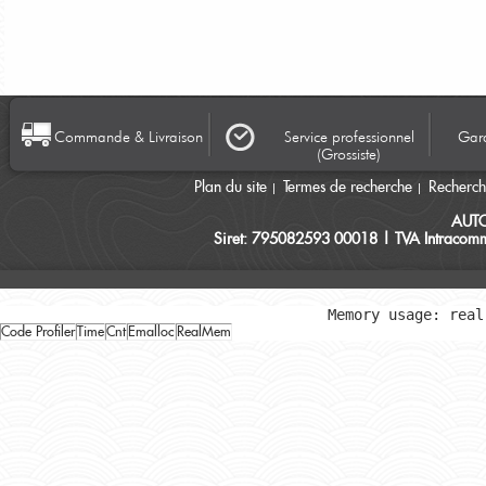
Commande & Livraison
Service professionnel
Gara
(Grossiste)
Plan du site
Termes de recherche
Recherc
AUT
Siret: 795082593 00018 | TVA Intracomm
Memory usage: real
Code Profiler
Time
Cnt
Emalloc
RealMem