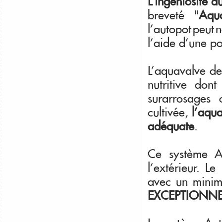
L'ingéniosité 
breveté "
Aqu
l'autopot peut 
l'aide d'une po
L'aquavalve de 
nutritive don
surarrosages 
cultivée,
l'aqua
adéquate
.
Ce système Au
l'extérieur. L
avec un minim
EXCEPTIONNEL