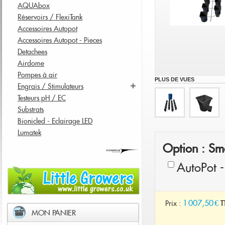
AQUAbox
Réservoirs / FlexiTank
Accessoires Autopot
Accessoires Autopot - Pieces
Detachees
Airdome
Pompes à air
PLUS DE VUES
Engrais / Stimulateurs
Testeurs pH / EC
Substrats
Bionicled - Eclairage LED
Lumatek
Option : Sm
AutoPot -
1 007,50 €
Prix :
T
MON PANIER