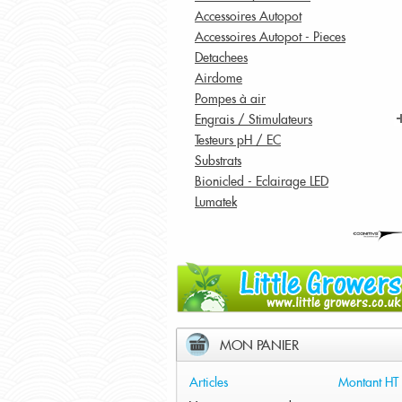
Accessoires Autopot
Accessoires Autopot - Pieces
Detachees
Airdome
Pompes à air
Engrais / Stimulateurs
Testeurs pH / EC
Substrats
Bionicled - Eclairage LED
Lumatek
MON PANIER
Articles
Montant HT