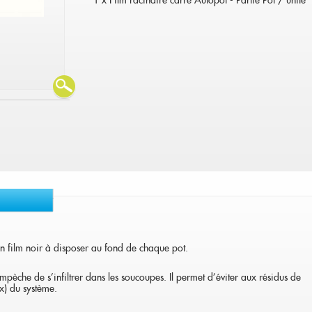
1 x Film racinaire carré Autopot - Partie Pot / unité
un film noir à disposer au fond de chaque pot.
l'empèche de s'infiltrer dans les soucoupes. Il permet d'éviter aux résidus de
ux) du système.