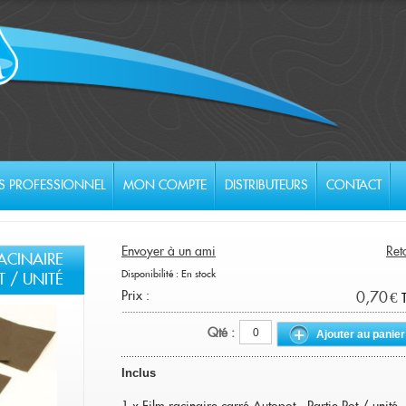
S PROFESSIONNEL
MON COMPTE
DISTRIBUTEURS
CONTACT
Envoyer à un ami
Ret
ACINAIRE
Disponibilité :
En stock
T / UNITÉ
Prix :
0,70 €
T
Qté :
Ajouter au panier
Inclus