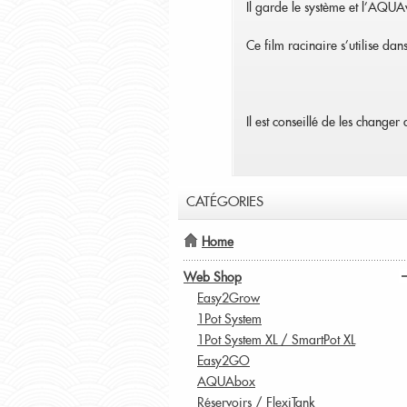
Il garde le système et l'AQUA
Ce film racinaire s'utilise dan
Il est conseillé de les changer
CATÉGORIES
Home
Web Shop
Easy2Grow
1Pot System
1Pot System XL / SmartPot XL
Easy2GO
AQUAbox
Réservoirs / FlexiTank