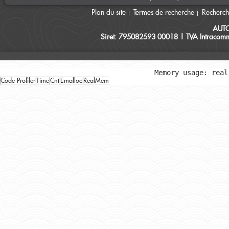
Plan du site
Termes de recherche
Recherc
AUT
Siret: 795082593 00018 | TVA Intracomm
Memory usage: real
Code Profiler
Time
Cnt
Emalloc
RealMem