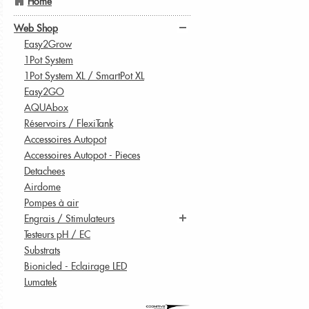
Home
Web Shop
Easy2Grow
1Pot System
1Pot System XL / SmartPot XL
Easy2GO
AQUAbox
Réservoirs / FlexiTank
Accessoires Autopot
Accessoires Autopot - Pieces
Detachees
Airdome
Pompes à air
Engrais / Stimulateurs
Testeurs pH / EC
Substrats
Bionicled - Eclairage LED
Lumatek