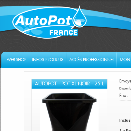
WEB SHOP
INFOS PRODUITS
ACCÈS PROFESSIONNEL
MON 
Envoye
AUTOPOT - POT XL NOIR - 25 L
Disponibi
Prix :
Inclus