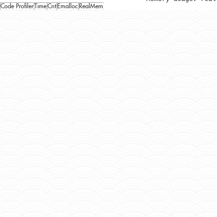
Code Profiler
Time
Cnt
Emalloc
RealMem