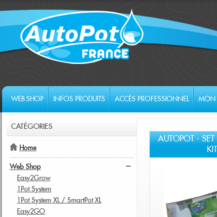
WEB SHOP
INFOS PRODUITS
ACCÈS PROFESSIONNEL
MON 
CATÉGORIES
AUTOPOT - SE
Home
KI
Web Shop
Easy2Grow
1Pot System
1Pot System XL / SmartPot XL
Easy2GO