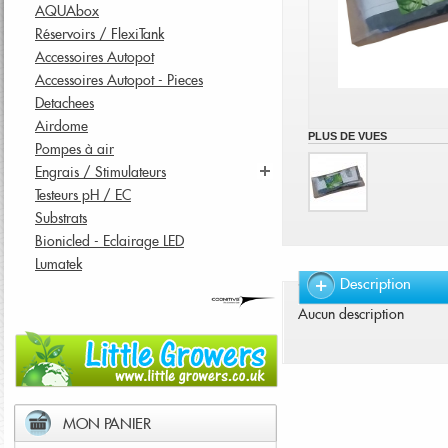
AQUAbox
Réservoirs / FlexiTank
Accessoires Autopot
Accessoires Autopot - Pieces
Detachees
Airdome
PLUS DE VUES
Pompes à air
Engrais / Stimulateurs
Testeurs pH / EC
Substrats
Bionicled - Eclairage LED
Lumatek
Description
Aucun description
MON PANIER