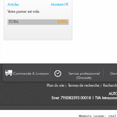
Articles
Montant HT
Votre panier est vide.
TOTAL
0,00 €
Commande & Livraison
Service professionnel
Gara
(Grossiste)
Plan du site
Termes de recherche
Recherc
AUT
Siret: 795082593 00018 | TVA Intracomm
Memory usage: real