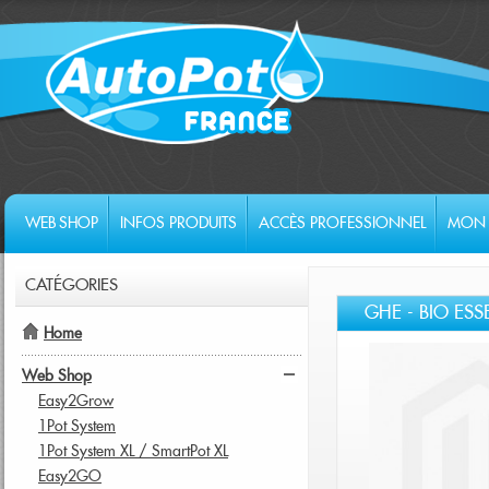
WEB SHOP
INFOS PRODUITS
ACCÈS PROFESSIONNEL
MON 
CATÉGORIES
GHE - BIO ESSE
Home
Web Shop
Easy2Grow
1Pot System
1Pot System XL / SmartPot XL
Easy2GO