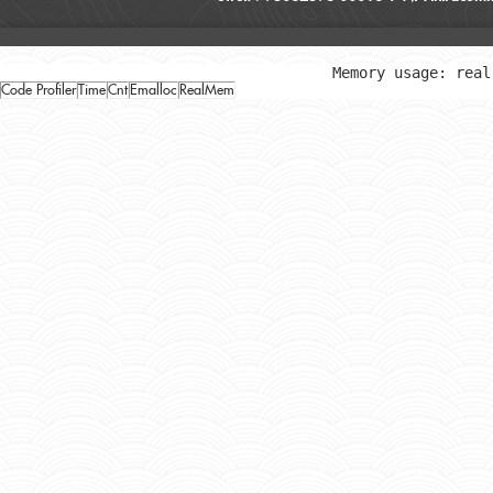
Memory usage: real
Code Profiler
Time
Cnt
Emalloc
RealMem