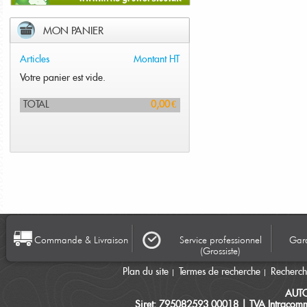
MON PANIER
Articles
Montant HT
Votre panier est vide.
TOTAL
0,00 €
Commande & Livraison
Service professionnel
Gara
(Grossiste)
Plan du site
Termes de recherche
Recherc
AUT
Siret: 795082593 00018 | TVA Intracomm