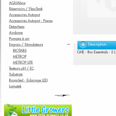
AQUAbox
Réservoirs / FlexiTank
Accessoires Autopot
Accessoires Autopot - Pieces
Detachees
Airdome
Pompes à air
Description
Engrais / Stimulateurs
BIOTABS
GHE - Bio Essentials - 5 L
METROP
METROP LITE
Testeurs pH / EC
Substrats
Bionicled - Eclairage LED
Lumatek