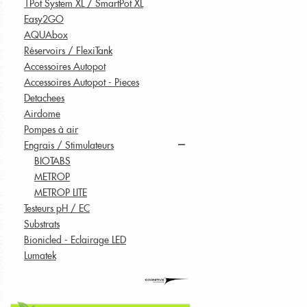
1Pot System XL / SmartPot XL
Easy2GO
AQUAbox
Réservoirs / FlexiTank
Accessoires Autopot
Accessoires Autopot - Pieces
Detachees
Airdome
Pompes à air
Engrais / Stimulateurs
BIOTABS
METROP
METROP LITE
Testeurs pH / EC
Substrats
Bionicled - Eclairage LED
Lumatek