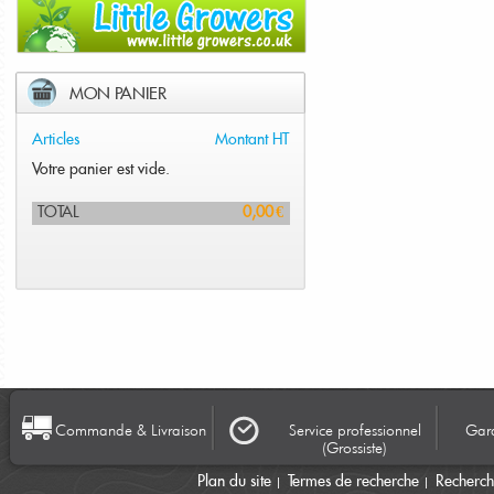
MON PANIER
Articles
Montant HT
Votre panier est vide.
TOTAL
0,00 €
Commande & Livraison
Service professionnel
Gara
(Grossiste)
Plan du site
Termes de recherche
Recherc