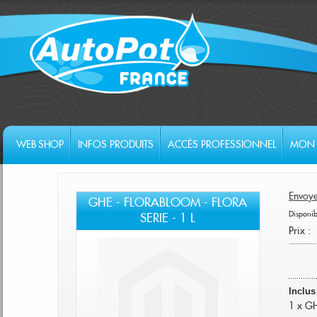
WEB SHOP
INFOS PRODUITS
ACCÈS PROFESSIONNEL
MON 
Envoye
GHE - FLORABLOOM - FLORA
Disponibi
SERIE - 1 L
Prix :
Inclus
1 x GH