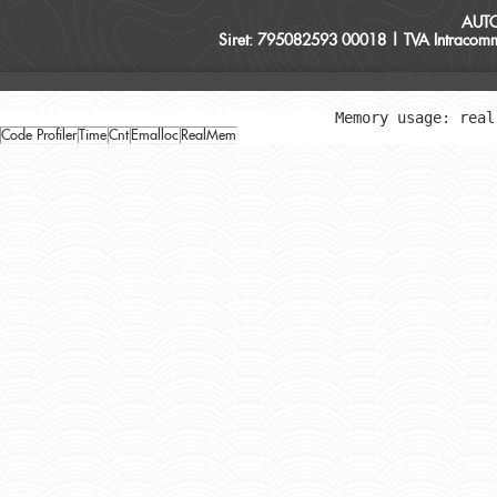
AUT
Siret: 795082593 00018 | TVA Intracomm
Memory usage: real
Code Profiler
Time
Cnt
Emalloc
RealMem