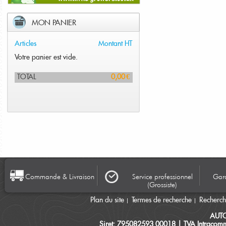
MON PANIER
Articles
Montant HT
Votre panier est vide.
TOTAL
0,00 €
Commande & Livraison
Service professionnel
Gara
(Grossiste)
Plan du site
Termes de recherche
Recherc
AUT
Siret: 795082593 00018 | TVA Intracomm