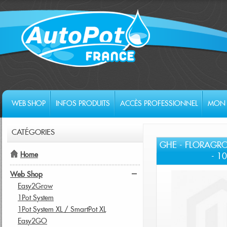
WEB SHOP
INFOS PRODUITS
ACCÈS PROFESSIONNEL
MON 
CATÉGORIES
GHE - FLORAGRO 
Home
- 10
Web Shop
Easy2Grow
1Pot System
1Pot System XL / SmartPot XL
Easy2GO