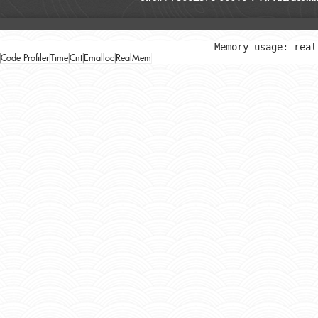
Memory usage: real
Code Profiler
Time
Cnt
Emalloc
RealMem