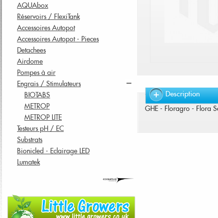
AQUAbox
Réservoirs / FlexiTank
Accessoires Autopot
Accessoires Autopot - Pieces
Detachees
Airdome
Pompes à air
Engrais / Stimulateurs
Description
BIOTABS
METROP
GHE - Floragro - Flora Se
METROP LITE
Testeurs pH / EC
Substrats
Bionicled - Eclairage LED
Lumatek