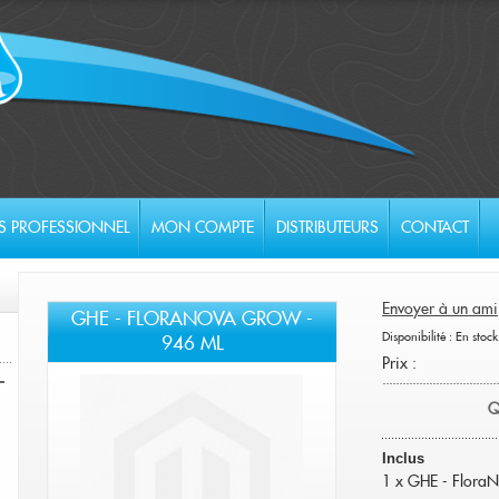
S PROFESSIONNEL
MON COMPTE
DISTRIBUTEURS
CONTACT
Envoyer à un ami
GHE - FLORANOVA GROW -
Disponibilité :
En stock
946 ML
Prix :
Q
Inclus
1 x GHE - Flora