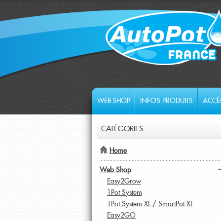
WEB SHOP
INFOS PRODUITS
ACCÈ
CATÉGORIES
Home
Web Shop
Easy2Grow
1Pot System
1Pot System XL / SmartPot XL
Easy2GO