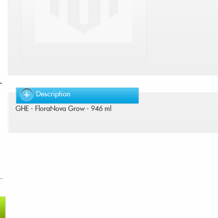
Description
GHE - FloraNova Grow - 946 ml