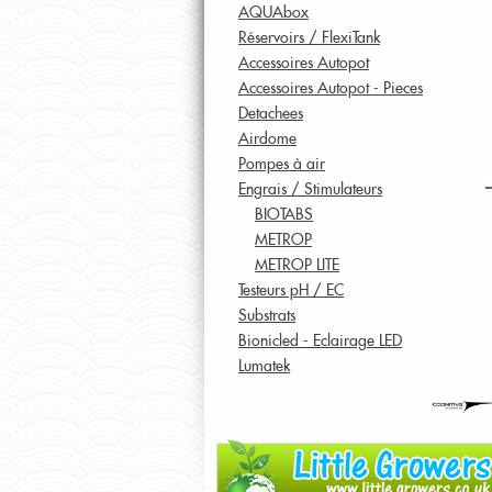
AQUAbox
Réservoirs / FlexiTank
Accessoires Autopot
Accessoires Autopot - Pieces
Detachees
Airdome
Pompes à air
Engrais / Stimulateurs
BIOTABS
METROP
METROP LITE
Testeurs pH / EC
Substrats
Bionicled - Eclairage LED
Lumatek