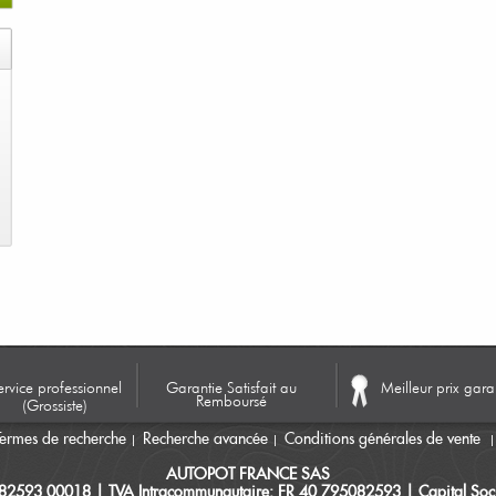
ervice professionnel
Garantie Satisfait au
Meilleur prix gara
Remboursé
(Grossiste)
Termes de recherche
Recherche avancée
Conditions générales de vente
AUTOPOT FRANCE SAS
082593 00018 | TVA Intracommunautaire: FR 40 795082593 | Capital Soci