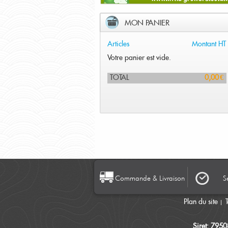
MON PANIER
Articles
Montant HT
Votre panier est vide.
TOTAL
0,00 €
Commande & Livraison
S
Plan du site
Siret: 795