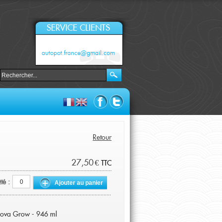
SERVICE CLIENTS
autopot.france@gmail.com
Retour
27,50 €
TTC
té :
Ajouter au panier
Nova Grow - 946 ml