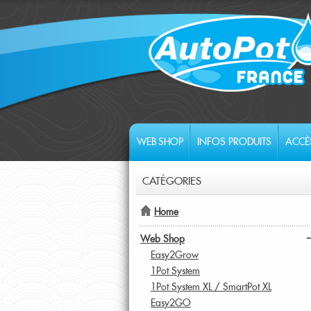
WEB SHOP
INFOS PRODUITS
ACCÈ
CATÉGORIES
Home
Web Shop
Easy2Grow
1Pot System
1Pot System XL / SmartPot XL
Easy2GO