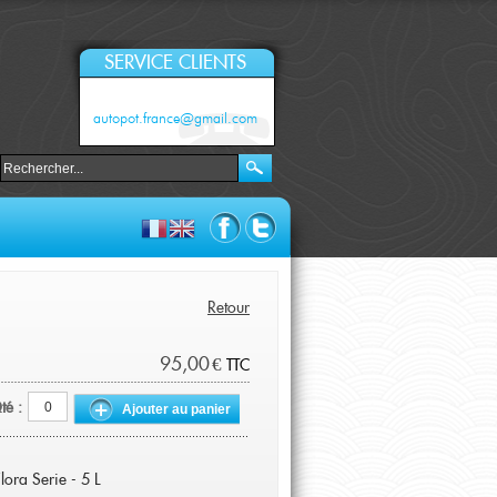
SERVICE CLIENTS
autopot.france@gmail.com
Retour
95,00 €
TTC
té :
Ajouter au panier
ora Serie - 5 L