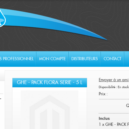
S PROFESSIONNEL
MON COMPTE
DISTRIBUTEURS
CONTACT
Envoyer à un ami
GHE - PACK FLORA SERIE - 5 L
Disponibilité :
En stock
Prix :
Q
Inclus
1 x GHE - PACK Fl