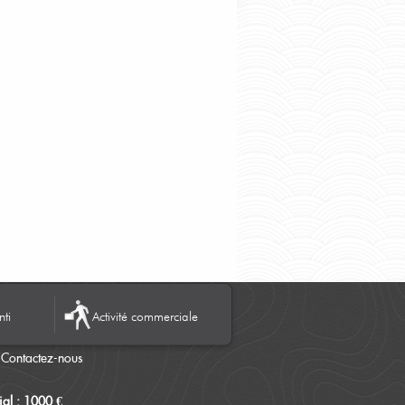
nti
Activité commerciale
Contactez-nous
al : 1000 €