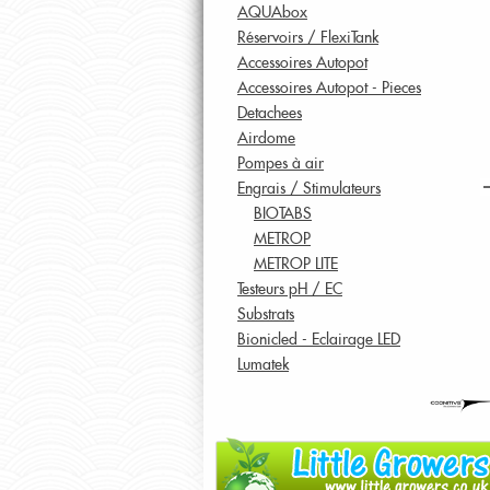
AQUAbox
Réservoirs / FlexiTank
Accessoires Autopot
Accessoires Autopot - Pieces
Detachees
Airdome
Pompes à air
Engrais / Stimulateurs
BIOTABS
METROP
METROP LITE
Testeurs pH / EC
Substrats
Bionicled - Eclairage LED
Lumatek