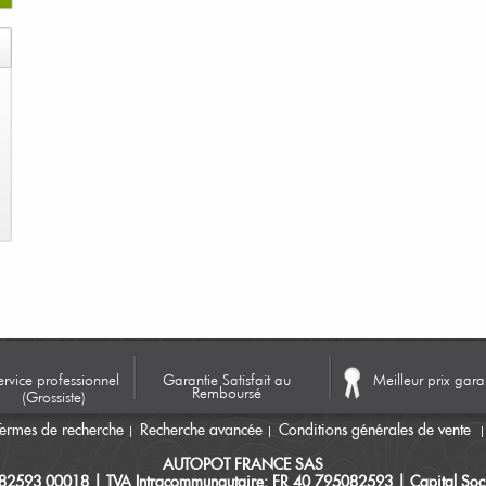
ervice professionnel
Garantie Satisfait au
Meilleur prix gara
Remboursé
(Grossiste)
Termes de recherche
Recherche avancée
Conditions générales de vente
AUTOPOT FRANCE SAS
082593 00018 | TVA Intracommunautaire: FR 40 795082593 | Capital Soci