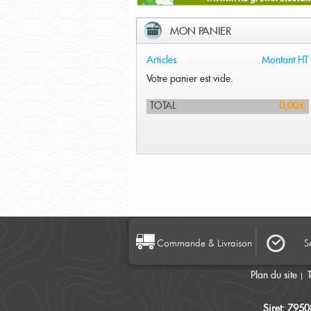
MON PANIER
Articles
Montant HT
Votre panier est vide.
TOTAL
0,00 €
Commande & Livraison
S
Plan du site
Siret: 795