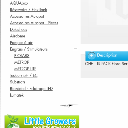
AQUAbox
Réservoirs / FlexiTank
Accessoires Autopot
Accessoires Autopot - Pieces
Detachees
Airdome
Pompes à air
Engrais / Stimulateurs
Description
BIOTABS
METROP
GHE - TRIPACK Flora Ser
METROP LITE
Testeurs pH / EC
Substrats
Bionicled - Eclairage LED
Lumatek