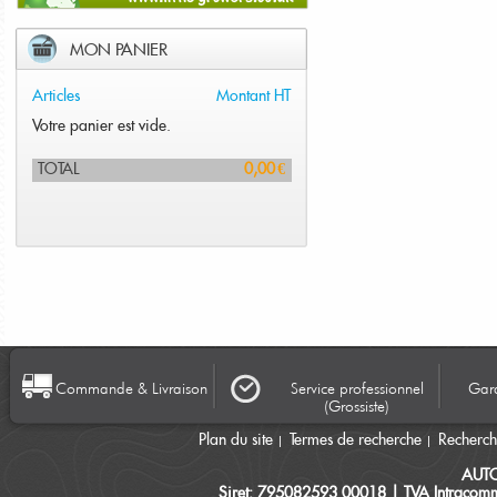
MON PANIER
Articles
Montant HT
Votre panier est vide.
TOTAL
0,00 €
Commande & Livraison
Service professionnel
Gara
(Grossiste)
Plan du site
Termes de recherche
Recherc
AUT
Siret: 795082593 00018 | TVA Intracomm