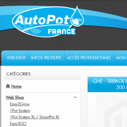
WEB SHOP
INFOS PRODUITS
ACCÈS PROFESSIONNEL
MON 
CATÉGORIES
GHE - TRIPACK 
Home
500 
Web Shop
Easy2Grow
1Pot System
1Pot System XL / SmartPot XL
Easy2GO