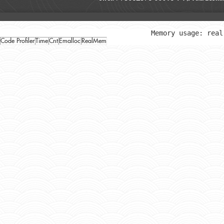
Memory usage: real
Code Profiler
Time
Cnt
Emalloc
RealMem