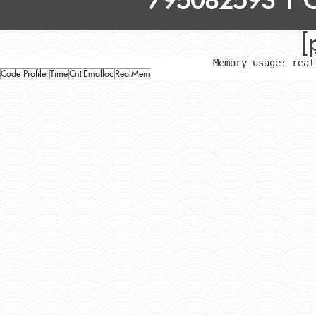
795082593 | Ca
[
Memory usage: real
Code Profiler
Time
Cnt
Emalloc
RealMem