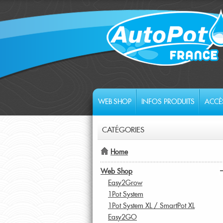
WEB SHOP
INFOS PRODUITS
ACCÈ
CATÉGORIES
Home
Web Shop
Easy2Grow
1Pot System
1Pot System XL / SmartPot XL
Easy2GO