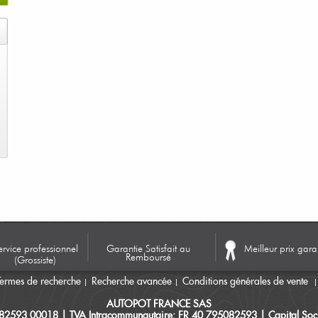
ervice professionnel
Garantie Satisfait au
Meilleur prix gara
Remboursé
(Grossiste)
Termes de recherche
Recherche avancée
Conditions générales de vente
AUTOPOT FRANCE SAS
082593 00018 | TVA Intracommunautaire: FR 40 795082593 | Capital Soci