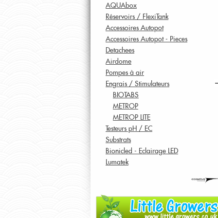
AQUAbox
Réservoirs / FlexiTank
Accessoires Autopot
Accessoires Autopot - Pieces
Detachees
Airdome
Pompes à air
Engrais / Stimulateurs
BIOTABS
METROP
METROP LITE
Testeurs pH / EC
Substrats
Bionicled - Eclairage LED
Lumatek