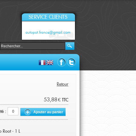
SERVICE CLIENTS
autopot.france@gmail.com
Retour
53,88 €
TTC
té :
Ajouter au panier
 Root - 1 L