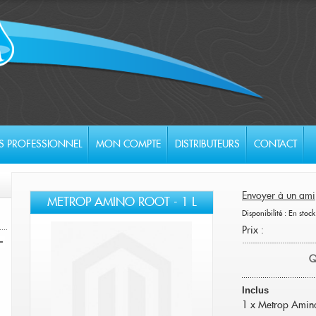
S PROFESSIONNEL
MON COMPTE
DISTRIBUTEURS
CONTACT
Envoyer à un ami
METROP AMINO ROOT - 1 L
Disponibilité :
En stock
Prix :
Q
Inclus
1 x Metrop Amino