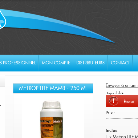
S PROFESSIONNEL
MON COMPTE
DISTRIBUTEURS
CONTACT
Envoyer à un ami
METROP LITE MAM8 - 250 ML
Disponibilité :
Épuisé
Prix :
Inclus
1 x Metrop LITE