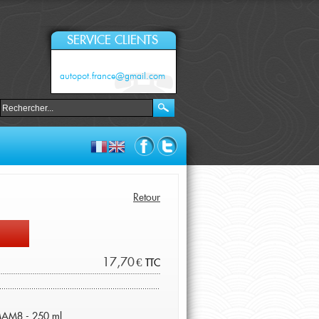
SERVICE CLIENTS
autopot.france@gmail.com
Retour
17,70 €
TTC
 MAM8 - 250 ml