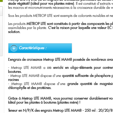
stade végétatif
(idéal pour vos plantes mère)
. Il est constitué d'extrai
les macros et micronutriments nécessaires à la croissance durable de vo
Tous les produits METROP LITE sont exempts de colorants nuisibles et ne
Les produits
METROP LITE sont constitués à partir des composants les p
assimilables par la plante.
C’est la raison pour laquelle une valeur EC 
solution.
Caractéristiques :
L'engrais de croissance Metrop LITE MAM8 possède de nombreux avan
- Metrop LITE MAM8 a été
enrichi en oligo-éléments pour contrer
boutures.
- Metrop LITE MAM8 dispose d'une
quantité suffisante de phosphore 
racines
- Metrop LITE MAM8 dispose d'une
grande quantité de magnési
chlorophylle et des protéines.
Grâce à Metrop LITE MAM8, vous pourrez conserver durablement vos 
Idéal pour les plantes à boutures (plantes mère) !
Teneur en N/P/K des engrais Metrop LITE MAM8 - 250 ml : 20/20/8