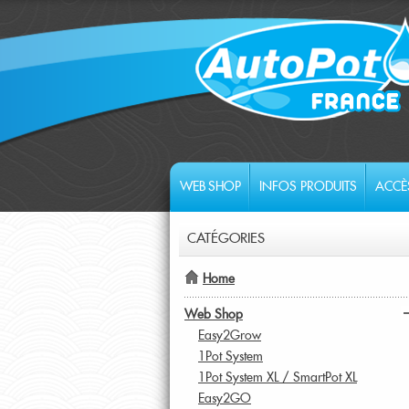
WEB SHOP
INFOS PRODUITS
ACCÈ
CATÉGORIES
Home
Web Shop
Easy2Grow
1Pot System
1Pot System XL / SmartPot XL
Easy2GO