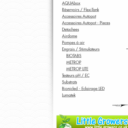
AQUAbox
Réservoirs / FlexiTank
Accessoires Autopot
Accessoires Autopot - Pieces
Detachees
Airdome
Pompes à air
Engrais / Stimulateurs
BIOTABS
METROP
METROP LITE
Testeurs pH / EC
Substrats
Bionicled - Eclairage LED
Lumatek