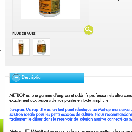
PLUS DE VUES
Description
METROP est une gamme d'engrais et additifs professionnels ultra conc
exactement aux besoins de vos plantes en toute simplicité.
L'engrais Metrop LITE est en tout point identique au Metrop mais avec u
solution idéale pour les petits espaces de culture. Nous recommandons 
facilement le diluer dans le réservoir de solution nutritve connecté au 
Metrop LITE MAM8 est un engrais de croissance permettant de conserv