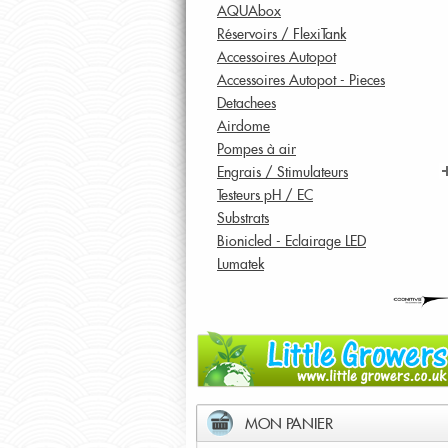
AQUAbox
Réservoirs / FlexiTank
Accessoires Autopot
Accessoires Autopot - Pieces
Detachees
Airdome
Pompes à air
Engrais / Stimulateurs
Testeurs pH / EC
Substrats
Bionicled - Eclairage LED
Lumatek
MON PANIER