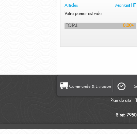
Articles
Montant HT
Votre panier est vide.
TOTAL
0,00 €
Commande & Livraison
S
Plan du site
Siret: 795