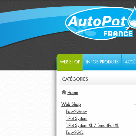
WEB SHOP
INFOS PRODUITS
ACCÈ
CATÉGORIES
Home
Web Shop
Easy2Grow
1Pot System
1Pot System XL / SmartPot XL
Easy2GO