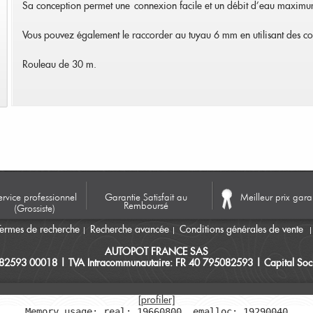
Sa conception permet une connexion facile et un débit d'eau maximu
Vous pouvez également le raccorder au tuyau 6 mm en utilisant des
Rouleau de 30 m.
ervice professionnel
Garantie Satisfait au
Meilleur prix gara
Remboursé
(Grossiste)
Termes de recherche
Recherche avancée
Conditions générales de vente
AUTOPOT FRANCE SAS
082593 00018 | TVA Intracommunautaire: FR 40 795082593 | Capital Soci
[profiler]
Memory usage: real: 19660800, emalloc: 19290040