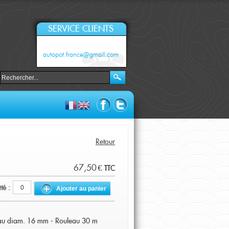
SERVICE CLIENTS
autopot.france@gmail.com
Retour
67,50 €
TTC
té :
Ajouter au panier
yau diam. 16 mm - Rouleau 30 m