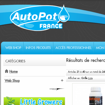
WEB SHOP
INFOS PRODUITS
ACCÈS PROFESSIONNEL
MON 
Résultats de recher
CATÉGORIES
Home
Articles
21
à
40
sur un total de
24
Afficher en:
Grille
Liste
Web Shop