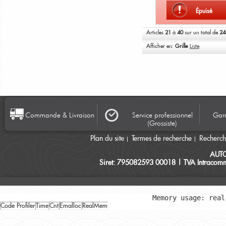
Épuisé
Articles
21
à
40
sur un total de
24
Afficher en:
Grille
Liste
Commande & Livraison
Service professionnel
Gara
(Grossiste)
Plan du site
Termes de recherche
Recherc
AUT
Siret: 795082593 00018 | TVA Intracomm
Memory usage: real
Code Profiler
Time
Cnt
Emalloc
RealMem