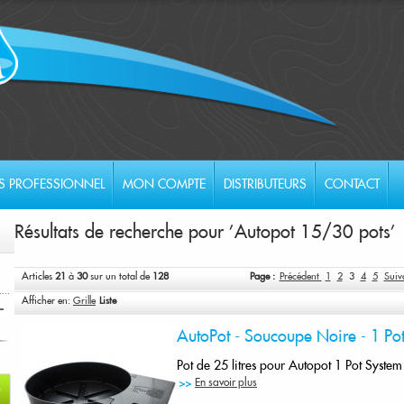
S PROFESSIONNEL
MON COMPTE
DISTRIBUTEURS
CONTACT
Résultats de recherche pour 'Autopot 15/30 pots'
Articles
21
à
30
sur un total de
128
Page :
Précédent
1
2
3
4
5
Suiv
Afficher en:
Grille
Liste
AutoPot - Soucoupe Noire - 1 Pot
Pot de 25 litres pour Autopot 1 Pot System
En savoir plus