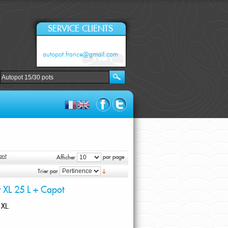
SERVICE CLIENTS
autopot.france@gmail.com
ant
par page
Afficher
Trier par
 XL 25 L + Capot
 XL.