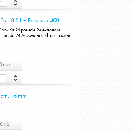
er au panier
Pots 8,5 L + Reservoir 400 L
Grow Kit 24 possède 24 extensions
itres, de 24 Aquavalve et d' une réserve
0 €
TTC
er au panier
diam. 16 mm
 €
TTC