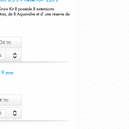
Grow Kit 8 possède 8 extensions
tres, de 8 Aquavalve et d' une réserve de
0 €
TTC
er au panier
 19 mm
 €
TTC
er au panier