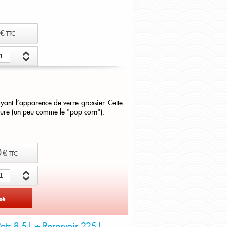
 €
TTC
er au panier
ayant l'apparence de verre grossier. Cette
ature (un peu comme le "pop corn").
 €
TTC
sé
ots 8,5 L + Reservoir 225 L