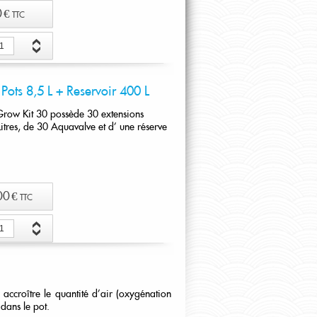
 €
TTC
er au panier
Pots 8,5 L + Reservoir 400 L
Grow Kit 30 possède 30 extensions
itres, de 30 Aquavalve et d' une réserve
00 €
TTC
er au panier
ccroître le quantité d’air (oxygénation
dans le pot.