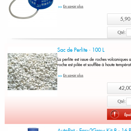
En savoir plus
5,90
Qté:
Ajout
Sac de Perlite - 100 L
La perlite est issue de roches volcaniques 
roche est pilée et soufflée à haute tempér
En savoir plus
42,00
Qté:
Épui
AutoPot - Easy2Grow Kit 8 - 16 P