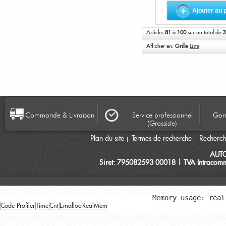
Ajouter au 
Articles
81
à
100
sur un total de
3
Afficher en:
Grille
Liste
Commande & Livraison
Service professionnel
Gara
(Grossiste)
Plan du site
Termes de recherche
Recherc
AUT
Siret: 795082593 00018 | TVA Intracomm
Memory usage: real
Code Profiler
Time
Cnt
Emalloc
RealMem