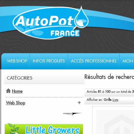
WEB SHOP
INFOS PRODUITS
ACCÈS PROFESSIONNEL
MON 
Résultats de recher
CATÉGORIES
Home
Articles
81
à
100
sur un total de
3
Afficher en:
Grille
Liste
Web Shop