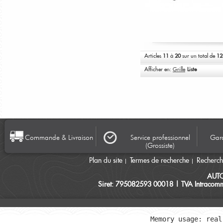
Articles
11
à
20
sur un total de
12
Afficher en:
Grille
Liste
Commande & Livraison
Service professionnel
Gara
(Grossiste)
Plan du site
Termes de recherche
Recherc
AUT
Siret: 795082593 00018 | TVA Intracomm
Memory usage: real