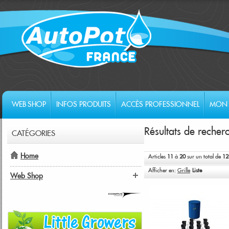
WEB SHOP
INFOS PRODUITS
ACCÈS PROFESSIONNEL
MON 
Résultats de reche
CATÉGORIES
Home
Articles
11
à
20
sur un total de
12
Afficher en:
Grille
Liste
Web Shop