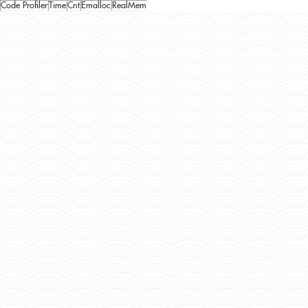
Code Profiler
Time
Cnt
Emalloc
RealMem